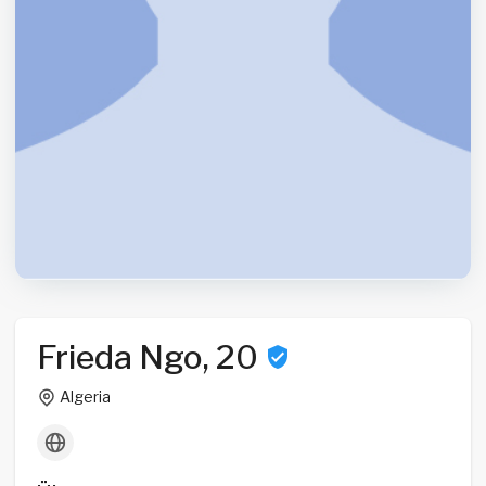
Frieda Ngo, 20
Algeria