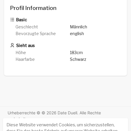
Profil Information
Basic
Geschlecht
Männlich
Bevorzugte Sprache
english
Sieht aus
Höhe
183cm
Haarfarbe
Schwarz
Urheberrechte © © 2026 Date Duell. Alle Rechte
vorbehalten.
Diese Website verwendet Cookies, um sicherzustellen,
Erfolgsgeschichten
-
Über uns
-
Bedingungen
-
dass Sie das beste Erlebnis auf unserer Website erhalten.