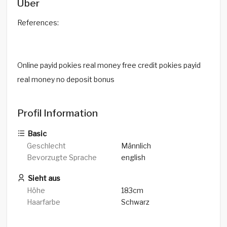
Über
References:
Online payid pokies real money free credit pokies payid
real money no deposit bonus
Profil Information
Basic
Geschlecht
Männlich
Bevorzugte Sprache
english
Sieht aus
Höhe
183cm
Haarfarbe
Schwarz