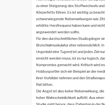
zu einer Steigerung des Stoffwechsels und
Körperfetts führen. Es ist wichtig zu beach
schwerwiegende Nebenwirkungen wie Zitter
erhöhte Herzfrequenz haben kann und nicht 
angewendet werden sollte.
Für den durchschnittlichen Studiogänger si
Bronchialmuskulatur eher nebensächlich. In e
Ungeduld eine Tugend ist und jedes Ziel nur
erreicht werden muss, ist es nur logisch, d
Kompromiss gemacht wird. Kritisch wird es
Hobbysportler sich ein Beispiel an der m
ihrer Vorbilder nehmen und den Straßenapo
Rat bitten.
Die Angst ist also keine Nebenwirkung, die 
hoher Wahrscheinlichkeit auftritt. Aus eine
Studie geht hervor, dass Patienten in der 