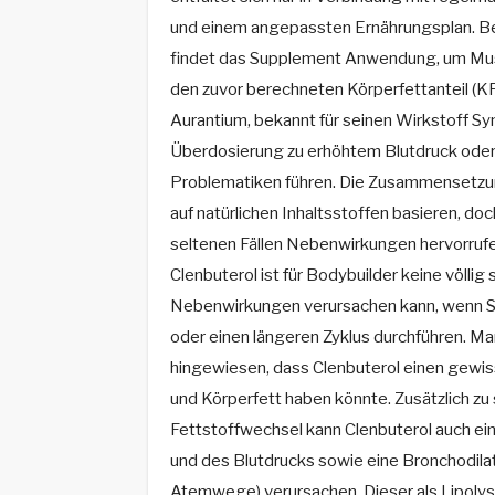
und einem angepassten Ernährungsplan. B
findet das Supplement Anwendung, um Mus
den zuvor berechneten Körperfettanteil (KF
Aurantium, bekannt für seinen Wirkstoff Syn
Überdosierung zu erhöhtem Blutdruck oder
Problematiken führen. Die Zusammensetzu
auf natürlichen Inhaltsstoffen basieren, doc
seltenen Fällen Nebenwirkungen hervorrufe
Clenbuterol ist für Bodybuilder keine völlig
Nebenwirkungen verursachen kann, wenn S
oder einen längeren Zyklus durchführen. M
hingewiesen, dass Clenbuterol einen gewi
und Körperfett haben könnte. Zusätzlich z
Fettstoffwechsel kann Clenbuterol auch ei
und des Blutdrucks sowie eine Bronchodila
Atemwege) verursachen. Dieser als Lipoly