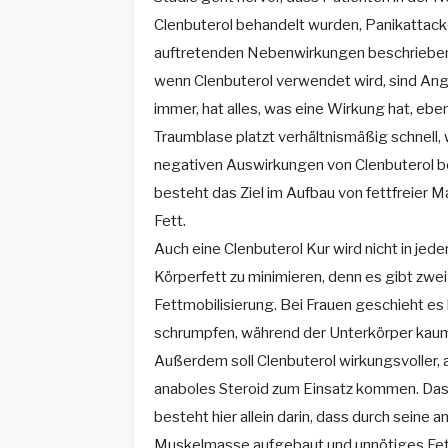
Clenbuterol behandelt wurden, Panikattack
auftretenden Nebenwirkungen beschrieben. 
wenn Clenbuterol verwendet wird, sind An
immer, hat alles, was eine Wirkung hat, ebe
Traumblase platzt verhältnismäßig schnell, 
negativen Auswirkungen von Clenbuterol b
besteht das Ziel im Aufbau von fettfreier 
Fett.
Auch eine Clenbuterol Kur wird nicht in jede
Körperfett zu minimieren, denn es gibt zwei
Fettmobilisierung. Bei Frauen geschieht es
schrumpfen, während der Unterkörper kaum 
Außerdem soll Clenbuterol wirkungsvoller, 
anaboles Steroid zum Einsatz kommen. Da
besteht hier allein darin, dass durch seine 
Muskelmasse aufgebaut und unnötiges Fett 