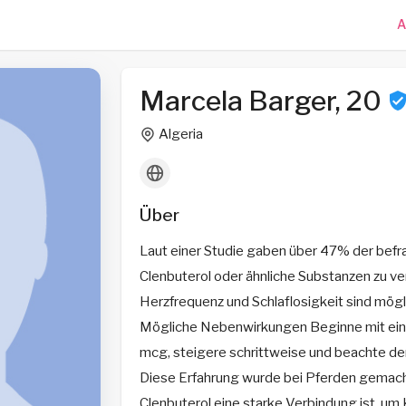
A
Marcela Barger, 20
Algeria
Über
Laut einer Studie gaben über 47% der befr
Clenbuterol oder ähnliche Substanzen zu ve
Herzfrequenz und Schlaflosigkeit sind mö
Mögliche Nebenwirkungen Beginne mit eine
mcg, steigere schrittweise und beachte d
Diese Erfahrung wurde bei Pferden gemacht
Clenbuterol eine starke Verbindung ist, um