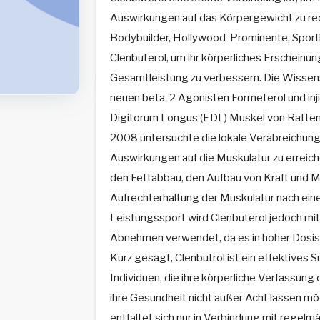
Auswirkungen auf das Körpergewicht zu red
Bodybuilder, Hollywood-Prominente, Sport
Clenbuterol, um ihr körperliches Erscheinun
Gesamtleistung zu verbessern. Die Wissen
neuen beta-2 Agonisten Formeterol und inji
Digitorum Longus (EDL) Muskel von Ratten.
2008 untersuchte die lokale Verabreichun
Auswirkungen auf die Muskulatur zu erreich
den Fettabbau, den Aufbau von Kraft und 
Aufrechterhaltung der Muskulatur nach ein
Leistungssport wird Clenbuterol jedoch mi
Abnehmen verwendet, da es in hoher Dosis 
Kurz gesagt, Clenbutrol ist ein effektives S
Individuen, die ihre körperliche Verfassung 
ihre Gesundheit nicht außer Acht lassen m
entfaltet sich nur in Verbindung mit regelmä