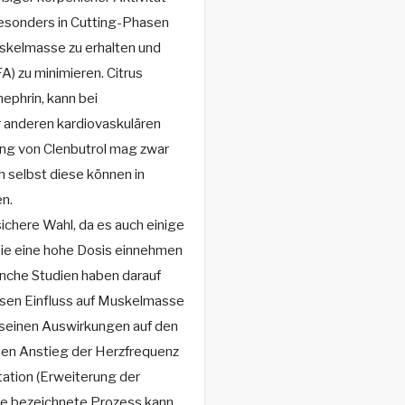
esonders in Cutting-Phasen
kelmasse zu erhalten und
A) zu minimieren. Citrus
ephrin, kann bei
 anderen kardiovaskulären
ng von Clenbutrol mag zwar
h selbst diese können in
n.
 sichere Wahl, da es auch einige
ie eine hohe Dosis einnehmen
anche Studien haben darauf
ssen Einfluss auf Muskelmasse
u seinen Auswirkungen auf den
nen Anstieg der Herzfrequenz
tation (Erweiterung der
se bezeichnete Prozess kann