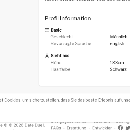
Profil Information
Basic
Geschlecht
Männlich
Bevorzugte Sprache
english
Sieht aus
Höhe
183cm
Haarfarbe
Schwarz
 Cookies, um sicherzustellen, dass Sie das beste Erlebnis auf unse
Erfolgsgeschichten
-
Über uns
-
Beding
e © © 2026 Date Duell.
FAQs
-
Erstattung
-
Entwickler
-