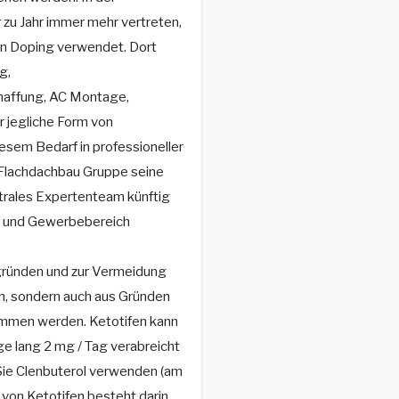
 zu Jahr immer mehr vertreten,
ten Doping verwendet. Dort
g,
chaffung, AC Montage,
 jegliche Form von
esem Bedarf in professioneller
 Flachdachbau Gruppe seine
ntrales Expertenteam künftig
t- und Gewerbebereich
tsgründen und zur Vermeidung
n, sondern auch aus Gründen
men werden. Ketotifen kann
e lang 2 mg / Tag verabreicht
Sie Clenbuterol verwenden (am
von Ketotifen besteht darin,