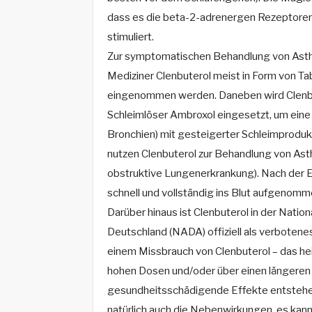
dass es die beta-2-adrenergen Rezeptoren 
stimuliert.
Zur symptomatischen Behandlung von Ast
Mediziner Clenbuterol meist in Form von Tab
eingenommen werden. Daneben wird Clenbu
Schleimlöser Ambroxol eingesetzt, um eine
Bronchien) mit gesteigerter Schleimproduk
nutzen Clenbuterol zur Behandlung von As
obstruktive Lungenerkrankung). Nach der 
schnell und vollständig ins Blut aufgenomm
Darüber hinaus ist Clenbuterol in der Natio
Deutschland (NADA) offiziell als verbotene
einem Missbrauch von Clenbuterol – das he
hohen Dosen und/oder über einen längeren
gesundheitsschädigende Effekte entstehen
natürlich auch die Nebenwirkungen, es kan