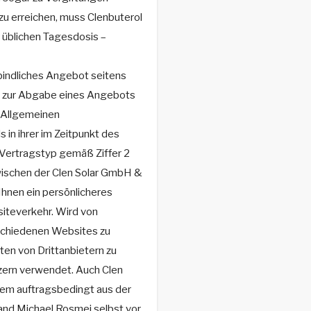
 erreichen, muss Clenbuterol
 üblichen Tagesdosis –
rbindliches Angebot seitens
ng zur Abgabe eines Angebots
n Allgemeinen
in ihrer im Zeitpunkt des
 Vertragstyp gemäß Ziffer 2
zwischen der Clen Solar GmbH &
hnen ein persönlicheres
siteverkehr. Wird von
schiedenen Websites zu
en von Drittanbietern zu
tzern verwendet. Auch Clen
lem auftragsbedingt aus der
fand Michael Rosmej selbst vor