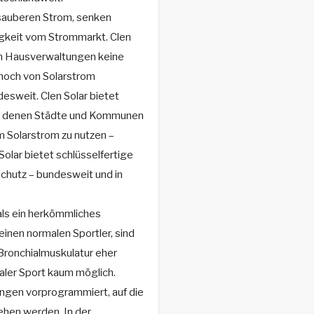
 sauberen Strom, senken
gkeit vom Strommarkt. Clen
en Hausverwaltungen keine
noch von Solarstrom
esweit. Clen Solar bietet
bei denen Städte und Kommunen
m Solarstrom zu nutzen –
olar bietet schlüsselfertige
schutz – bundesweit und in
als ein herkömmliches
inen normalen Sportler, sind
Bronchialmuskulatur eher
aler Sport kaum möglich.
ungen vorprogrammiert, auf die
ehen werden. In der