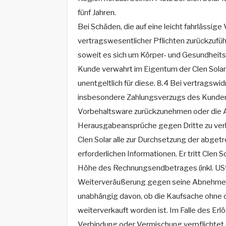
fünf Jahren.
Bei Schäden, die auf eine leicht fahrlässige
vertragswesentlicher Pflichten zurückzuführe
soweit es sich um Körper- und Gesundheits
Kunde verwahrt im Eigentum der Clen Sol
unentgeltlich für diese. 8.4 Bei vertragswi
insbesondere Zahlungsverzugs des Kunden, i
Vorbehaltsware zurückzunehmen oder die 
Herausgabeansprüche gegen Dritte zu verla
Clen Solar alle zur Durchsetzung der abge
erforderlichen Informationen. Er tritt Clen S
Höhe des Rechnungsendbetrages (inkl. USt.)
Weiterveräußerung gegen seine Abnehmer/
unabhängig davon, ob die Kaufsache ohne 
weiterverkauft worden ist. Im Falle des Er
Verbindung oder Vermischung verpflichtet 