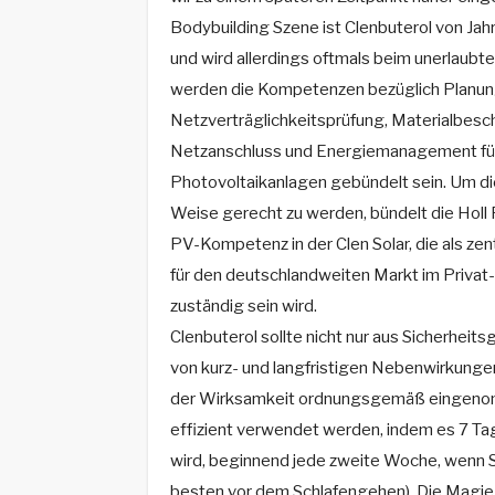
Bodybuilding Szene ist Clenbuterol von Jahr
und wird allerdings oftmals beim unerlaub
werden die Kompetenzen bezüglich Planun
Netzverträglichkeitsprüfung, Materialbes
Netzanschluss und Energiemanagement für
Photovoltaikanlagen gebündelt sein. Um di
Weise gerecht zu werden, bündelt die Holl
PV-Kompetenz in der Clen Solar, die als ze
für den deutschlandweiten Markt im Priva
zuständig sein wird.
Clenbuterol sollte nicht nur aus Sicherhei
von kurz- und langfristigen Nebenwirkunge
der Wirksamkeit ordnungsgemäß eingenom
effizient verwendet werden, indem es 7 Tag
wird, beginnend jede zweite Woche, wenn 
besten vor dem Schlafengehen). Die Magie 