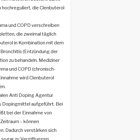
hochreguliert, die Clenbuterol
hma und COPD verschreiben
letten, die zweimal täglich
terol in Kombination mit dem
 Bronchitis (Entzündung der
tion zu behandeln. Mediziner
thma und COPD (chronisch-
Einnahme wird Clenbuterol
en.
nalen Anti Doping Agentur
s Dopingmittel aufgeführt. Bei
ißt bei der Einnahme von
 Zeitraum – können
. Dadurch verstärken sich
n sogar zu Vergiftungen