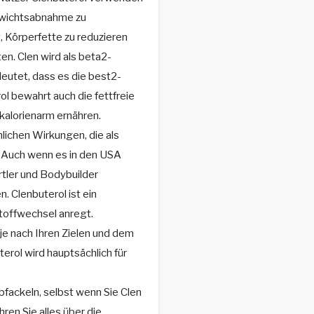
Gewichtsabnahme zu
, Körperfette zu reduzieren
en. Clen wird als beta2-
eutet, dass es die best2-
ol bewahrt auch die fettfreie
kalorienarm ernähren.
nlichen Wirkungen, die als
. Auch wenn es in den USA
rtler und Bodybuilder
n. Clenbuterol ist ein
toffwechsel anregt.
je nach Ihren Zielen und dem
erol wird hauptsächlich für
bfackeln, selbst wenn Sie Clen
ren Sie alles über die