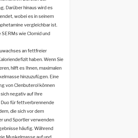
. Darüber hinaus wird es
endet, wobei es in seinem
phetamine vergleichbar ist.
e SERMs wie Clomid und
Zuwachses an fettfreier
loriendefizit haben. Wenn Sie
ren, hilft es Ihnen, maximalen
kelmasse hinzuzufügen. Eine
ng von Clenbuterol können
ich negativ auf Ihre
e Duo für fettverbrennende
rn, die sich vor dem
r und Sportler verwenden
rgebnisse häufig. Während
reie Muskelmasse auf und