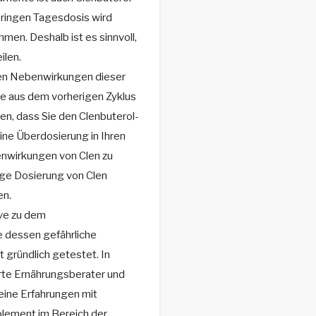
eringen Tagesdosis wird
en. Deshalb ist es sinnvoll,
ilen.
nen Nebenwirkungen dieser
e aus dem vorherigen Zyklus
ten, dass Sie den Clenbuterol-
eine Überdosierung in Ihren
enwirkungen von Clen zu
ige Dosierung von Clen
en.
ive zu dem
e dessen gefährliche
 gründlich getestet. In
rte Ernährungsberater und
seine Erfahrungen mit
plement im Bereich der