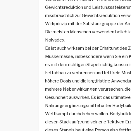
Gewichtsreduktion und Leistungssteigerung
missbräuchlich zur Gewichtsreduktion verw
Wirkprinzip mit der Substanzgruppe der Am
Die meisten Menschen verwenden beliebt
Nolvadex.
Es ist auch wirksam bei der Erhaltung des 
Muskelmasse, insbesondere wenn Sie ein Ka
es mit dem richtigen Stapel richtig konsumie
Fettabbau zu verbrennen und fettfreie Mus
höhere Dosis und die langfristige Anwendu
mehrere Nebenwirkungen verursachen, die s
Gesundheit auswirken. Es ist das ultimativ
Nahrungsergänzungsmittel unter Bodybuilde
Wettkampf durchdrehen wollen. Bodybuilde
diesen Stack aufgrund seiner effektiven E
dieses Stapels baut eine Person also fettf