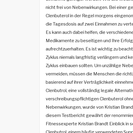
nicht frei von Nebenwirkungen. Bei einer g
Clenbuterol in der Regel morgens eingenomm
die Tagesdosis auf zwei Einnahmen zu verte
Es kann auch dabei helfen, die verschiede
Medikamente zu beseitigen und Ihre Erfolg
aufrechtzuerhalten. Es ist wichtig zu beach
Zyklus niemals langfristig verlängern und k
Zyklus einbauen sollten. Um unzählige Neb
vermeiden, müssen die Menschen die richt
basierend auf ihrer Verträglichkeit einnehm
Clenbutrol, eine vollständig legale Alternat
verschreibungspflichtigen Clenbuterol ohn
Nebenwirkungen, wurde von Kristian Brandt
diesem Testbericht gewährt der renommie
Fitnessexperte Kristian Brandt Einblick in 
Clenbutrol, einem häufig verwendeten Sup