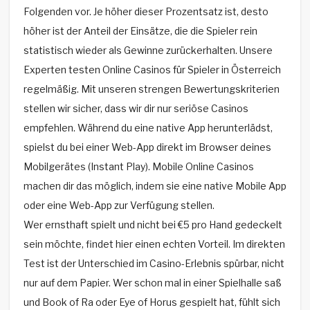
Folgenden vor. Je höher dieser Prozentsatz ist, desto
höher ist der Anteil der Einsätze, die die Spieler rein
statistisch wieder als Gewinne zurückerhalten. Unsere
Experten testen Online Casinos für Spieler in Österreich
regelmäßig. Mit unseren strengen Bewertungskriterien
stellen wir sicher, dass wir dir nur seriöse Casinos
empfehlen. Während du eine native App herunterlädst,
spielst du bei einer Web-App direkt im Browser deines
Mobilgerätes (Instant Play). Mobile Online Casinos
machen dir das möglich, indem sie eine native Mobile App
oder eine Web-App zur Verfügung stellen.
Wer ernsthaft spielt und nicht bei €5 pro Hand gedeckelt
sein möchte, findet hier einen echten Vorteil. Im direkten
Test ist der Unterschied im Casino-Erlebnis spürbar, nicht
nur auf dem Papier. Wer schon mal in einer Spielhalle saß
und Book of Ra oder Eye of Horus gespielt hat, fühlt sich