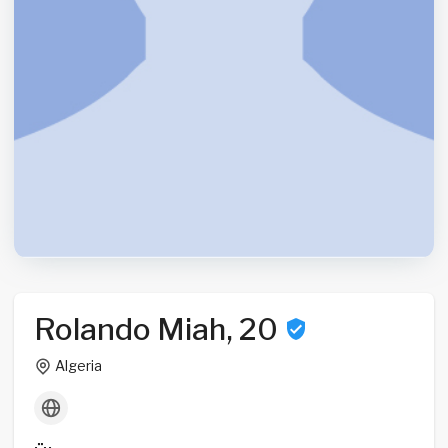
Rolando Miah, 20
Algeria