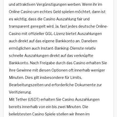
und attraktiven Vergünstigungen werben. Wenn ihr im
Online Casino um echtes Geld spielen möchtet, dann ist
es wichtig, dass die Casino Auszahlung fair und
transparent geregelt wird. Ja, fast jedes deutsche Online-
Casino mit offizieller GGL-Lizenz bietet Auszahlungen
auch direkt auf das eigene Bankkonto an. Daneben
ermöglichen auch Instant-Banking-Dienste relativ
schnelle Auszahlungen direkt auf das verknüpfte
Bankkonto. Nach Freigabe durch das Casino erhalten Sie
Ihre Gewinne mit diesen Optionen oft innerhalb weniger
Minuten. Dies gilt insbesondere für Limits,
Bearbeitungszeiten und erforderliche Dokumente zur
Verifizierung.
Mit Tether (USDT) erhalten Sie Casino Auszahlungen
bereits innerhalb von ein bis zwei Minuten. Die
beliebtesten Casino Spiele stellen wir Ihnen im