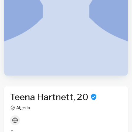
Teena Hartnett, 20
Algeria