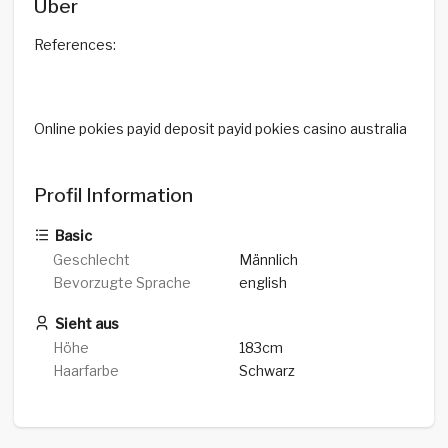
Über
References:
Online pokies payid deposit payid pokies casino australia
Profil Information
Basic
Geschlecht
Männlich
Bevorzugte Sprache
english
Sieht aus
Höhe
183cm
Haarfarbe
Schwarz