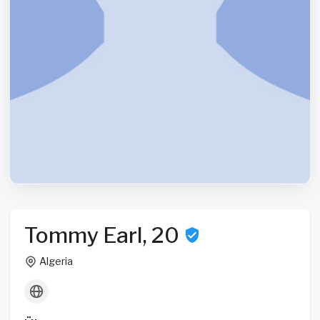
Tommy Earl, 20
Algeria