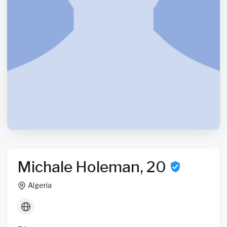
Michale Holeman, 20
Algeria