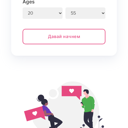
Ages
Давай начнем