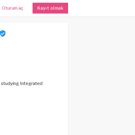
Oturum aç
Kayıt olmak
t studying Integrated