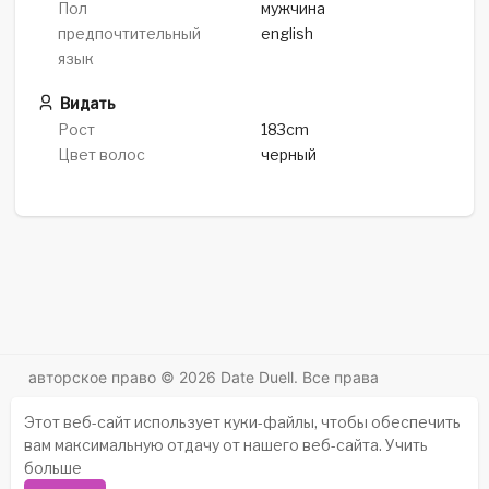
Пол
мужчина
предпочтительный
english
язык
Видать
Рост
183cm
Цвет волос
черный
авторское право © 2026 Date Duell. Все права
защищены.
Этот веб-сайт использует куки-файлы, чтобы обеспечить
Истории успеха
-
Насчет нас
-
термины
-
вам максимальную отдачу от нашего веб-сайта.
Учить
политика конфиденциальности
-
контакт
-
больше
Часто задаваемые вопросы
-
Возвращать деньги
-