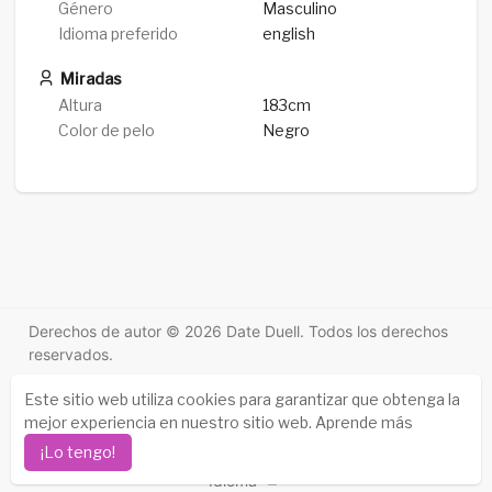
Género
Masculino
Idioma preferido
english
Miradas
Altura
183cm
Color de pelo
Negro
Derechos de autor © 2026 Date Duell. Todos los derechos
reservados.
Historias de éxito
-
Sobre nosotros
-
Condiciones
-
Este sitio web utiliza cookies para garantizar que obtenga la
Política de privacidad
-
Contacto
-
Preguntas frecuentes
mejor experiencia en nuestro sitio web.
Aprende más
-
Reembolso
-
Desarrolladores
-
¡Lo tengo!
Idioma