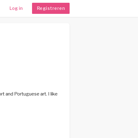
Log in
Registreren
rt and Portuguese art. I like