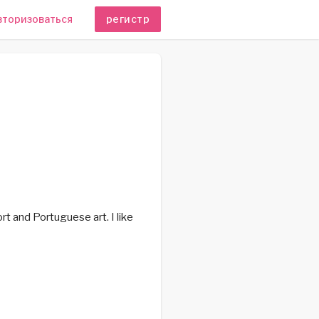
вторизоваться
регистр
rt and Portuguese art. I like