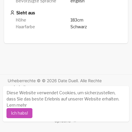
Bevorzugte Sprache
english
Sieht aus
Höhe
183cm
Haarfarbe
Schwarz
Urheberrechte © © 2026 Date Duell. Alle Rechte
vorbehalten.
Diese Website verwendet Cookies, um sicherzustellen,
Erfolgsgeschichten
-
Über uns
-
Bedingungen
-
dass Sie das beste Erlebnis auf unserer Website erhalten.
Datenschutz-Bestimmungen
-
Kontakt
-
FAQs
-
Lern mehr
Erstattung
-
Entwickler
-
Ich habs!
Sprache