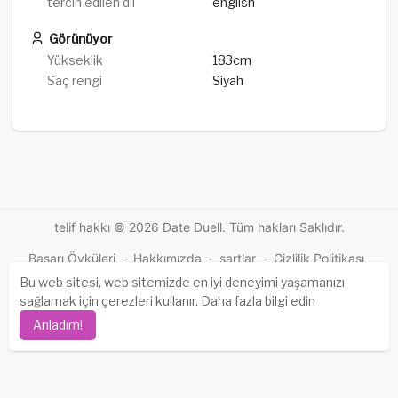
tercih edilen dil
english
Görünüyor
Yükseklik
183cm
Saç rengi
Siyah
telif hakkı © 2026 Date Duell. Tüm hakları Saklıdır.
Başarı Öyküleri
-
Hakkımızda
-
şartlar
-
Gizlilik Politikası
-
Temas
-
SSS
-
Geri ödeme
-
Geliştiriciler
-
Bu web sitesi, web sitemizde en iyi deneyimi yaşamanızı
sağlamak için çerezleri kullanır.
Daha fazla bilgi edin
Anladım!
Dil