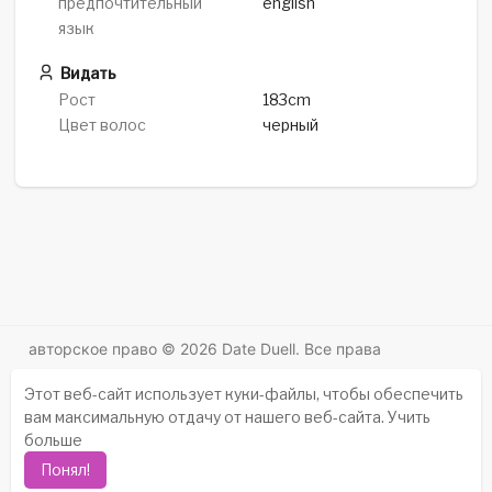
предпочтительный
english
язык
Видать
Рост
183cm
Цвет волос
черный
авторское право © 2026 Date Duell. Все права
защищены.
Этот веб-сайт использует куки-файлы, чтобы обеспечить
Истории успеха
-
Насчет нас
-
термины
-
вам максимальную отдачу от нашего веб-сайта.
Учить
политика конфиденциальности
-
контакт
-
больше
Часто задаваемые вопросы
-
Возвращать деньги
-
Понял!
Разработчики
-