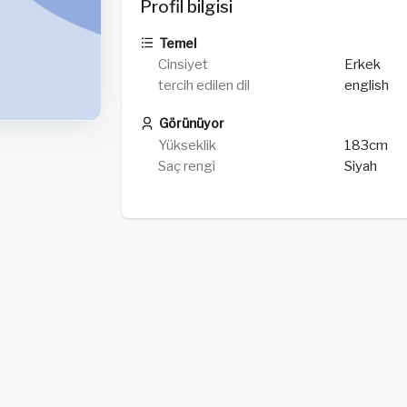
Profil bilgisi
Temel
Cinsiyet
Erkek
tercih edilen dil
english
Görünüyor
Yükseklik
183cm
Saç rengi
Siyah