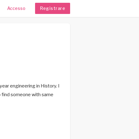
Accesso
Registrare
ear engineering in History. I
o find someone with same