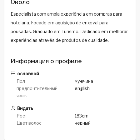
Около
Especialista com ampla experiência em compras para
hotelaria. Focado em aquisição de enxoval para
pousadas. Graduado em Turismo. Dedicado em melhorar
experiências através de produtos de qualidade.
Информация о профиле
основной
Пол
мужчина
предпочтительный
english
язык
Видать
Рост
183cm
Цвет волос
черный